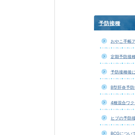
予防接種
おやこ手帳
定期予防接
予防接種後
B型肝炎予
4種混合ワ
ヒブの予防
BCGについ