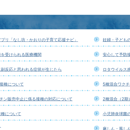
アプリ「なし坊・かおりの子育て応援ナビ」
妊婦・子ども
種を受けられる医療機関
安心して予防
に副反応と思われる症状が生じたら
ロタウイルス
防接種について
5種混合ワク
クチン販売中止に係る接種の対応について
2種混合（2期
接種について
小児肺炎球菌
て
麻しん・風し