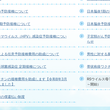
の予防接種について
日本脳炎1期
2期予防接種について
日本脳炎予防
ーマウイルス（HPV）感染症予防接種につい
子宮頸がん予
らせ
による任意予防接種費用の助成について
男性に対する
球菌感染症 定期接種について
帯状疱疹ワク
クチンの接種費用を助成します【令和8年3月
RSウイルス母
しました】
～開始）
種の償還払い制度