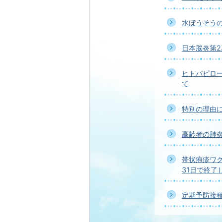
水ぼうそう
日本脳炎第
ヒトパピロ
て
特別の理由
高齢者の肺炎
帯状疱疹ワ
31日で終了
定期予防接