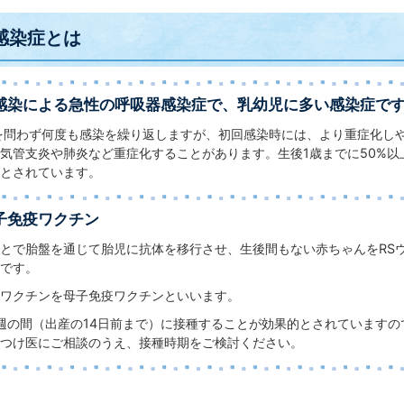
感染症とは
の感染による急性の呼吸器感染症で、乳幼児に多い感染症で
を問わず何度も感染を繰り返しますが、初回感染時には、より重症化し
気管支炎や肺炎など重症化することがあります。生後1歳までに50%以上
とされています。
子免疫ワクチン
とで胎盤を通じて胎児に抗体を移行させ、生後間もない赤ちゃんをRS
です。
ワクチンを母子免疫ワクチンといいます。
6週の間（出産の14日前まで）に接種することが効果的とされています
つけ医にご相談のうえ、接種時期をご検討ください。