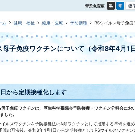
背景色変更
ーム
健康・福祉
健康・医療
予防接種
RSウイルス母子免疫
ス母子免疫ワクチンについて（令和8年4月1
1日から定期接種化します
る母子免疫ワクチンは、厚生科学審議会予防接種・ワクチン分科会におい
ました。
ウイルスワクチンを予防接種法のA類ワクチンとして指定する準備を進
予算の可決後、令和8年4月1日から定期接種としてRSウイルスワクチ