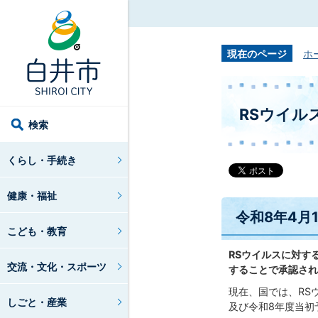
現在のページ
ホ
RSウイル
検索
くらし・手続き
健康・福祉
令和8年4月
こども・教育
RSウイルスに対す
交流・文化・スポーツ
することで承認され
現在、国では、RS
しごと・産業
及び令和8年度当初