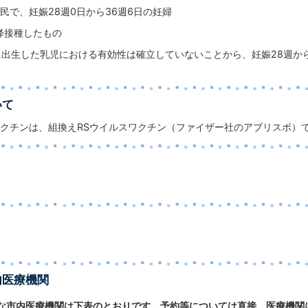
民で、妊娠28週0日から36週6日の妊婦
以降接種したもの
に出生した乳児における有効性は確立していないことから、妊娠28週か
いて
クチンは、組換えRSウイルスワクチン（ファイザー社のアブリスボ）
内医療機関
な市内医療機関は下表のとおりです。予約等については直接、医療機関に