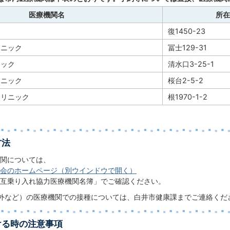
医療機関名
所在
復1450-23
リニック
冨士129-31
ニック
清水口3-25-1
リニック
桜台2-5-2
クリニック
根1970-1-2
方法
関については、
会のホームページ（別ウインドウで開く）
互乗り入れ協力医療機関名簿」でご確認ください。
外など）の医療機関での接種については、白井市健康課までご連絡くだ
ける時の注意事項