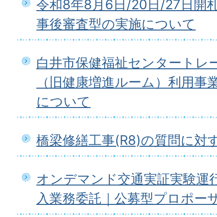
令和8年8月6日/20日/27日
事後審査型の実施について
白井市保健福祉センタートレ
（旧健康増進ルーム）利用事
について
橋梁修繕工事(R8)の質問に
オンデマンド交通実証実験運
入業務委託｜公募型プロポー