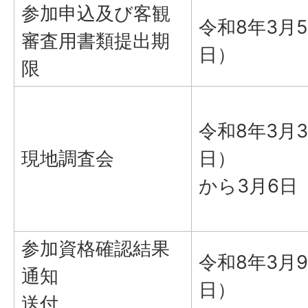
参加申込及び客観
令和8年3月
審査用書類提出期
日）
限
令和8年3月
現地調査会
日）
から3月6日
参加資格確認結果
令和8年3月
通知
日）
送付