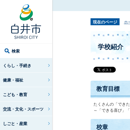
現在のページ
ホ
学校紹介
検索
くらし・手続き
健康・福祉
教育目標
こども・教育
たくさんの「できた
交流・文化・スポーツ
～「できる喜び」「
しごと・産業
校章