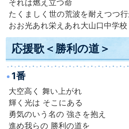
それは燃え立つ命
たくましく世の荒波を耐えつつ行
おお光あれ栄えあれ大山口中学校
応援歌＜勝利の道＞
1番
大空高く 舞い上がれ
輝く光は そこにある
勇気のいう名の 強さを抱え
進め我らの 勝利の道を