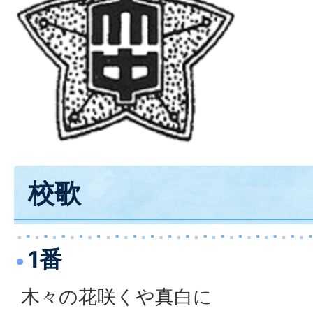
校歌
1番
木々の花咲くや真白に