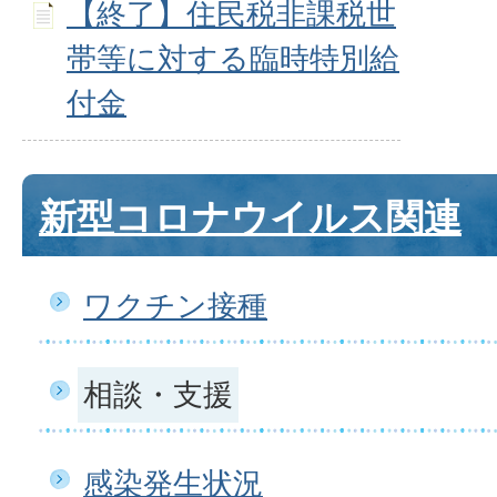
【終了】住民税非課税世
帯等に対する臨時特別給
付金
新型コロナウイルス関連
ワクチン接種
相談・支援
感染発生状況