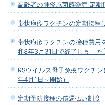
高齢者の肺炎球菌感染症 定期
帯状疱疹ワクチンの定期接種
帯状疱疹ワクチンの接種費用
和8年3月31日で終了しました
RSウイルス母子免疫ワクチン
年4月1日～開始）
定期予防接種の償還払い制度