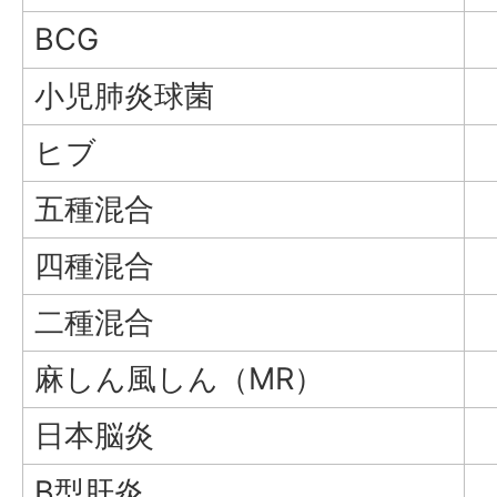
BCG
小児肺炎球菌
ヒブ
五種混合
四種混合
二種混合
麻しん風しん（MR）
日本脳炎
B型肝炎