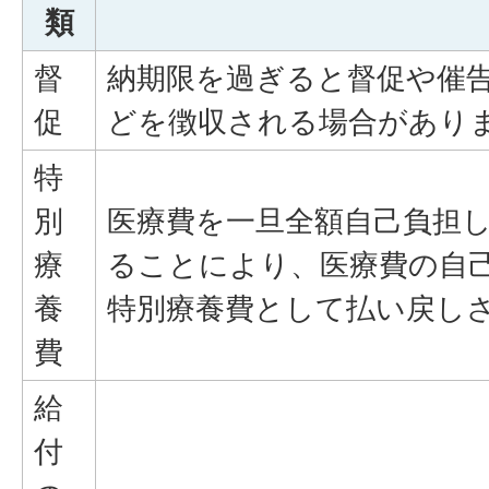
類
督
納期限を過ぎると督促や催
促
どを徴収される場合があり
特
別
医療費を一旦全額自己負担
療
ることにより、医療費の自
養
特別療養費として払い戻し
費
給
付