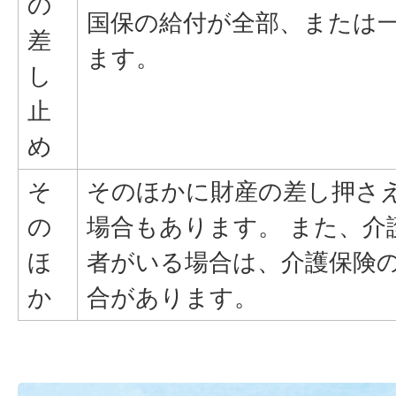
の
国保の給付が全部、または
差
ます。
し
止
め
そ
そのほかに財産の差し押さ
の
場合もあります。 また、介
ほ
者がいる場合は、介護保険
か
合があります。