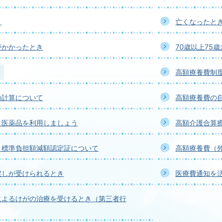
き
亡くなったと
がかかったとき
70歳以上75
き
高額療養費制
の計算について
高額療養費の
ク医薬品を利用しましょう
高額介護合算
・標準負担額減額認定証について
高額療養費（
戻しが受けられるとき
医療費通知を
によるけがの治療を受けるとき（第三者行