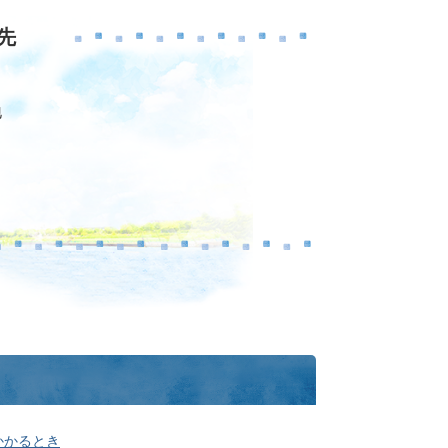
先
地
かかるとき