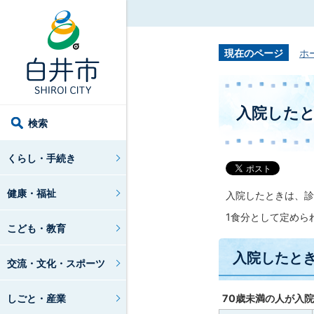
現在のページ
ホ
入院した
検索
くらし・手続き
健康・福祉
入院したときは、診
1食分として定めら
こども・教育
入院したと
交流・文化・スポーツ
しごと・産業
70歳未満の人が入