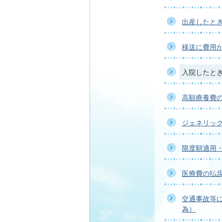
出産したと
移送に費用
入院したと
高額療養費
ジェネリッ
限度額適用
医療費の払
交通事故等
為）