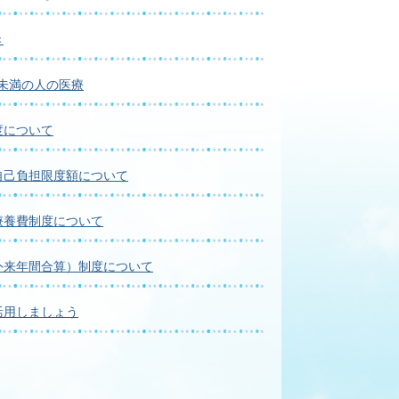
き
歳未満の人の医療
度について
自己負担限度額について
療養費制度について
外来年間合算）制度について
活用しましょう