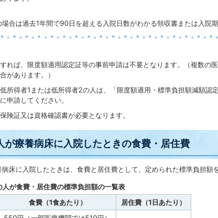
の場合は過去1年間で90日を超える入院日数がわかる領収書または入院
すれば、限度額適用認定証等の事前申請は不要となります。（複数の医
合があります。）
低所得者1または低所得者2の人は、「限度額適用・標準負担額減額認
に申請してください。
保険証又は資格確認書が必要となります。
の人が療養病床に入院したときの食費・居住費
養病床に入院したときは、食費と居住費として、定められた標準負担額
満の人が食費・居住費の標準負担額の一覧表
食費（1食あたり）
居住費（1日あたり）
550円（一部医療機関では510円）