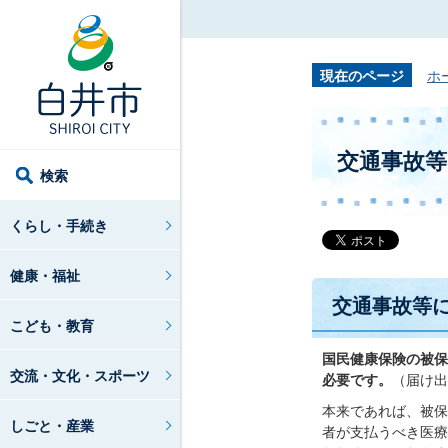
現在のページ
ホ
交通事故
検索
くらし・手続き
健康・福祉
交通事故等
こども・教育
国民健康保険の被保
交流・文化・スポーツ
必要です。
（届け出
本来であれば、被保
しごと・産業
者が支払うべき医療