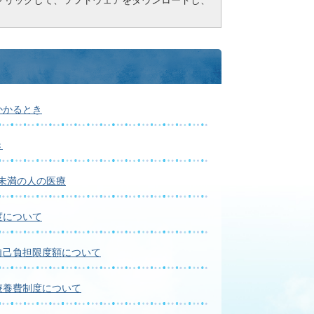
かかるとき
き
歳未満の人の医療
度について
自己負担限度額について
療養費制度について