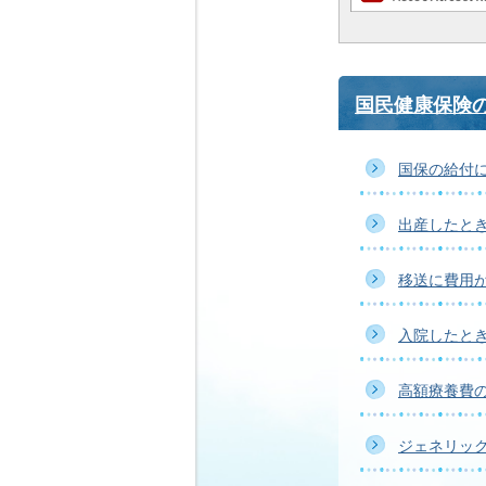
国民健康保険
国保の給付
出産したと
移送に費用
入院したと
高額療養費
ジェネリッ