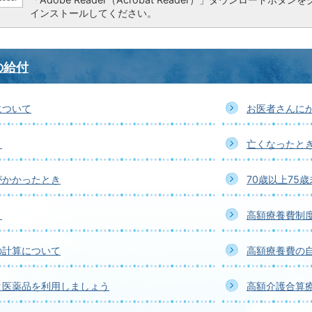
インストールしてください。
の給付
について
お医者さんに
き
亡くなったと
がかかったとき
70歳以上75
き
高額療養費制
の計算について
高額療養費の
ク医薬品を利用しましょう
高額介護合算