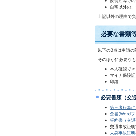
飲食店等での
自宅以外の、
上記以外の理由で負
必要な書類
以下の3点は申請の
そのほかに必要なも
本人確認でき
マイナ保険証
印鑑
必要書類（交
第三者行為によ
念書(Wordファ
誓約書（交通事
交通事故証明
人身事故証明書