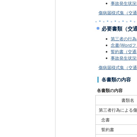
事故発生状況報
傷病届様式集（交通事故
必要書類（交
第三者の行為に
念書(Wordファ
誓約書（交通事
事故発生状況報
傷病届様式集（交通事故
各書類の内容
各書類の内容
書類名
第三者行為による
念書
誓約書