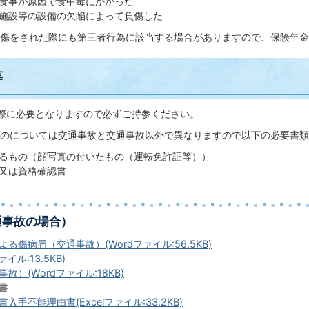
食事が原因で食中毒にかかった
施設等の設備の欠陥によって負傷した
傷をされた際にも第三者行為に該当する場合がありますので、保険年金
等
際に必要となりますので必ずご持参ください。
のについては交通事故と交通事故以外で異なりますので以下の必要書類
るもの（顔写真の付いたもの（運転免許証等））
又は資格確認書
通事故の場合）
る傷病届（交通事故）(Wordファイル:56.5KB)
イル:13.5KB)
故）(Wordファイル:18KB)
書
入手不能理由書(Excelファイル:33.2KB)