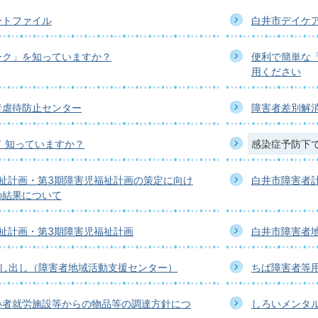
ートファイル
白井市デイケ
ーク」を知っていますか？
便利で簡単な「
用ください
者虐待防止センター
障害者差別解
 知っていますか？
感染症予防下
福祉計画・第3期障害児福祉計画の策定に向け
白井市障害者計
の結果について
祉計画・第3期障害児福祉計画
白井市障害者
貸し出し（障害者地域活動支援センター）
ちば障害者等
い者就労施設等からの物品等の調達方針につ
しろいメンタル