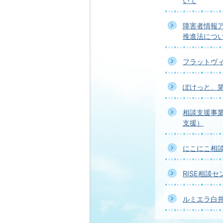
いて
障害者情報
推進法につ
フラットヴ
ぽけっと、
相談支援事
支援）
にこにこ相
RISE相談
ルミエラ白