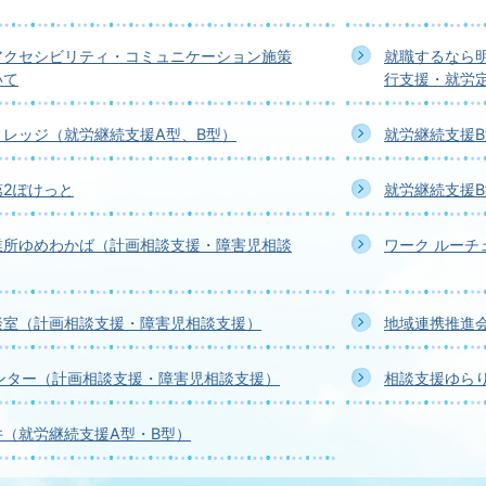
アクセシビリティ・コミュニケーション施策
就職するなら
いて
行支援・就労
ィレッジ（就労継続支援A型、B型）
就労継続支援B
第2ぽけっと
就労継続支援B
業所ゆめわかば（計画相談支援・障害児相談
ワーク ルーチ
談室（計画相談支援・障害児相談支援）
地域連携推進
センター（計画相談支援・障害児相談支援）
相談支援ゆら
井（就労継続支援A型・B型）