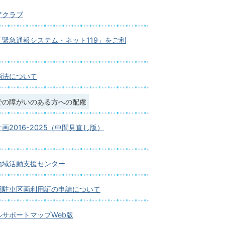
アクラブ
緊急通報システム・ネット119」をご利
消法について
での障がいのある方への配慮
画2016-2025（中間見直し版）
地域活動支援センター
用駐車区画利用証の申請について
サポートマップWeb版