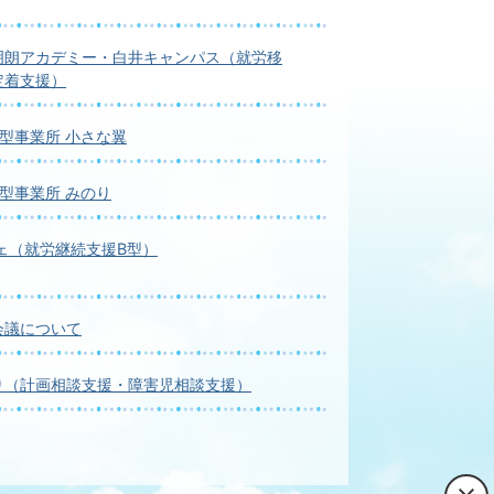
明朗アカデミー・白井キャンパス（就労移
定着支援）
型事業所 小さな翼
型事業所 みのり
ェ（就労継続支援B型）
会議について
り（計画相談支援・障害児相談支援）