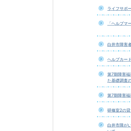
ライフサポ
「ヘルプマ
白井市障害
ヘルプカード
第7期障害
た基礎調査
第7期障害福
研修室2の
白井市障が