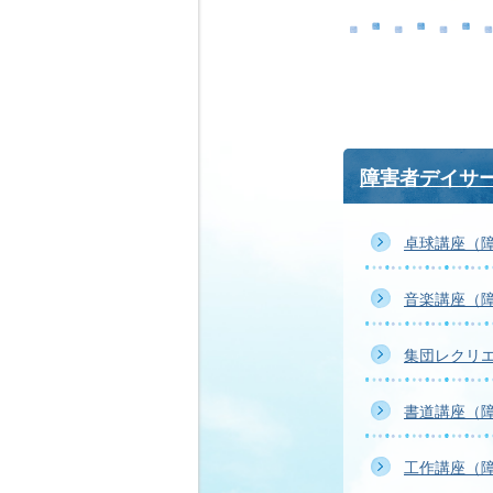
障害者デイサ
卓球講座（
音楽講座（
集団レクリ
書道講座（
工作講座（