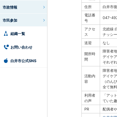
住所
白井市復1
市政情報
電話番
047-49
市民参加
号
アクセ
北総線 
組織一覧
ス
ナッシー
送迎
なし
お問い合わせ
障害者地
開所時
デイケア
間
白井市公式SNS
それぞ
障害者
活動内
デイケ
容
（のん
全て無
利用者
「アッ
の声
ていた
PR
配偶者