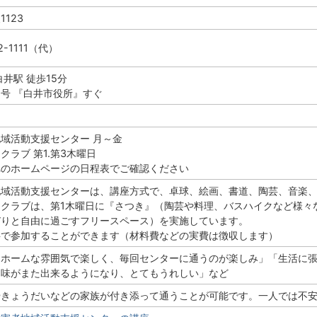
123
2-1111（代）
白井駅 徒歩15分
号 『白井市役所』すぐ
域活動支援センター 月～金
クラブ 第1.第3木曜日
れのホームページの日程表でご確認ください
地域活動支援センターは、講座方式で、卓球、絵画、書道、陶芸、音楽
アクラブは、第1木曜日に『さつき』（陶芸や料理、バスハイクなど様々
びりと自由に過ごすフリースペース）を実施しています。
料で参加することができます（材料費などの実費は徴収します）
トホームな雰囲気で楽しく、毎回センターに通うのが楽しみ」「生活に
趣味がまた出来るようになり、とてもうれしい」など
やきょうだいなどの家族が付き添って通うことが可能です。一人では不