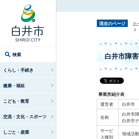
現在のページ
ホ
検索
白井市障
くらし・手続き
健康・福祉
事業所紹介表
こども・教育
運営者
白井市
白井市
交流・文化・スポーツ
名称
白井市
サービ
しごと・産業
地域活
ス種別