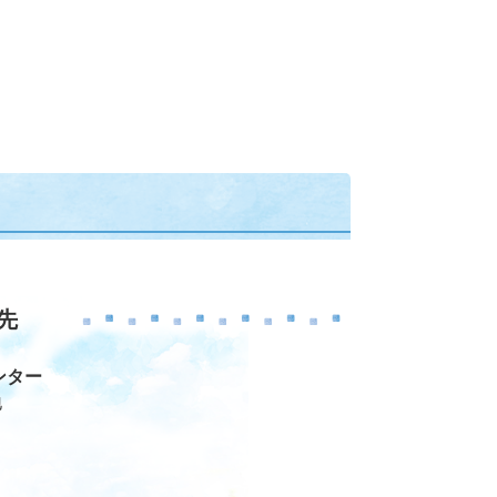
先
ンター
地