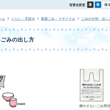
背景色変更
ーム
くらし・手続き
家庭ごみ・リサイクル
ごみの分別・出し
いごみの出し方
燃やさないごみ用(