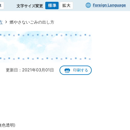
Foreign Language
文字サイズ変更
方
燃やさないごみの出し方
更新日：2021年03月01日
印刷する
無色透明)