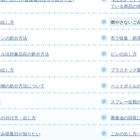
ている商品の
の出し方
燃やさないご
コンの処分方法
市で収集・処
クル法対象品目の処分方法
ビンの出し方
の出し方
プラスチック
棄物の処分方法について
ペットボトル
方
スプレー缶類
みの分け方・出し方
廃食油の回収
ごみ収集日が知りたい
ごみの出し方