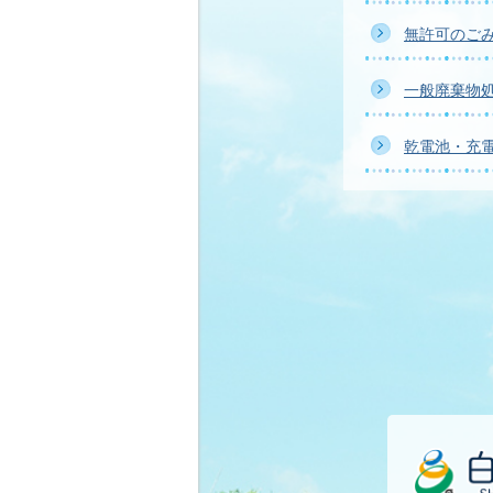
無許可のご
一般廃棄物
乾電池・充