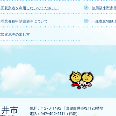
み回収業者を利用しないでください。
使用済小型家
処理業各種申請書類等について
一般廃棄物処
電式電池等の出し方
住所：〒270-1492
千葉県白井市復1123番地
電話：047-492-1111（代表）