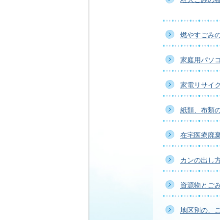
燃やすごみ
家庭用パソ
家電リサイ
紙類、布類
在宅医療廃
カンの出し
資源物とご
地区別の、