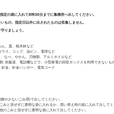
指定の袋に入れて8時30分までに集積所へ出してください。
ないもの、指定日以外に出されたものは収集しません。
を守りましょう。
茶わん、皿、植木鉢など
板ガラス、コップ、油ビン、電球など
ン、なべ、やかん、刃物類、アルミホイルなど
類: 炊飯器、電話機などで、小型家電の回収ボックスを利用できないも
さ、針金、針金ハンガー、電気コード
(燃やさないごみ用)で出してください。
ごみと混ぜずに透明な袋に入れるか、買い替え時の箱に入れて出してく
他のごみと混ぜずに透明な袋に入れて出してください。