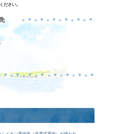
ください。
先
地
ウムイオン電池等（充電式電池）が使われ