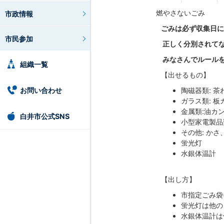
燃やさないごみ
市政情報
ごみは必ず収集日に
市民参加
正しく分別されて
みなさんでルール
組織一覧
【出せるもの】
お問い合わせ
陶磁器類: 
ガラス類: 
金属類:油カ
白井市公式SNS
小型家電製品
その他: か
蛍光灯
水銀体温計
【出し方】
市指定ごみ袋
蛍光灯は他の
水銀体温計は