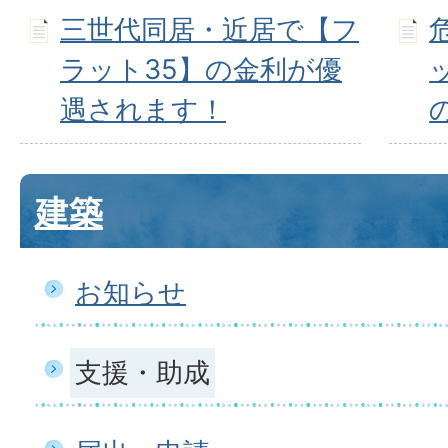
三世代同居・近居で【フ
ラット35】の金利が優
遇されます！
建築
お知らせ
支援・助成