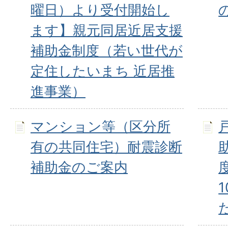
曜日）より受付開始し
ます】親元同居近居支援
補助金制度（若い世代が
定住したいまち 近居推
進事業）
マンション等（区分所
有の共同住宅）耐震診断
補助金のご案内