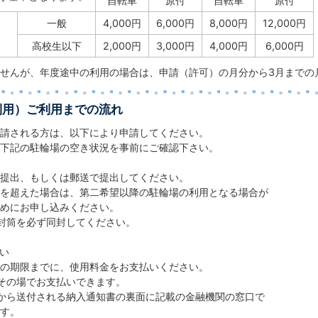
自転車
原付
自転車
原付
一般
4,000円
6,000円
8,000円
12,000円
）
高校生以下
2,000円
3,000円
4,000円
6,000円
せんが、年度途中の利用の場合は、申請（許可）の月分から3月までの
利用）ご利用までの流れ
請される方は、以下により申請してください。
下記の駐輪場の空き状況を事前にご確認下さい。
提出、もしくは郵送で提出してください。
を超えた場合は、第二希望以降の駐輪場の利用となる場合が
めにお申し込みください。
封筒を必ず同封してください。
払い
の期限までに、使用料金をお支払いください。
その場でお支払いできます。
から送付される納入通知書の裏面に記載の金融機関の窓口で
す。