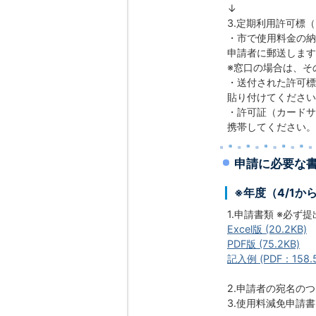
↓
3.定期利用許可標
・市で使用料金の納
申請者に郵送します
※窓口の場合は、そ
・送付された許可標
貼り付けてください
・許可証（カードサ
携帯してください。
申請に必要な
※年度（4/1か
1.申請書類 ※必ず提
Excel版 (20.2KB)
PDF版 (75.2KB)
記入例 (PDF：158.5
2.申請者の宛名の
3.使用料減免申請