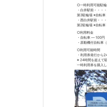
○一時利用可能駐輪
・白井駅前・・・・
第3駐輪場 ※自転
・西白井駅前・・・
第2駐輪場 ※自転
○利用料金
・自転車 ― 100円
・原動機付自転車（白
○利用可能時間
・利用券発行から2
※ 24時間を超え
一時利用券を購入し