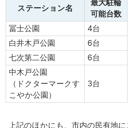
最大駐輪
ステーション名
可能台数
冨士公園
4台
白井木戸公園
6台
七次第二公園
6台
中木戸公園
（ドクターマークす
3台
こやか公園）
上記のほかにも、市内の民有地に