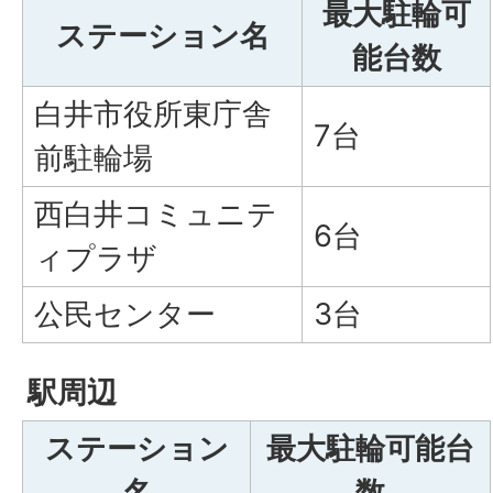
最大駐輪可
ステーション名
能台数
白井市役所東庁舎
7台
前駐輪場
西白井コミュニテ
6台
ィプラザ
公民センター
3台
駅周辺
ステーション
最大駐輪可能台
名
数