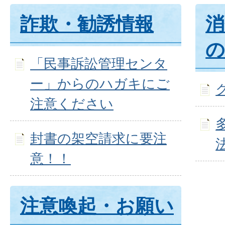
詐欺・勧誘情報
消
の
「民事訴訟管理センタ
ー」からのハガキにご
注意ください
封書の架空請求に要注
意！！
注意喚起・お願い