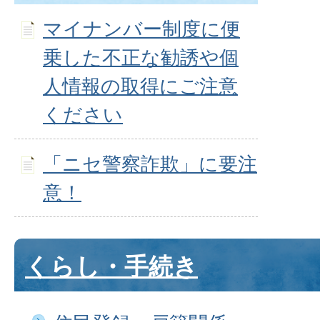
マイナンバー制度に便
乗した不正な勧誘や個
人情報の取得にご注意
ください
「ニセ警察詐欺」に要注
意！
くらし・手続き