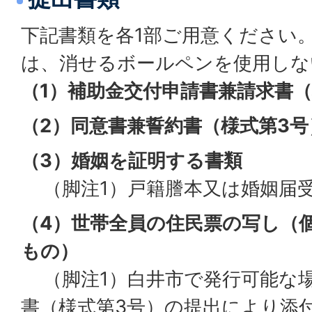
下記書類を各1部ご用意ください
は、消せるボールペンを使用しな
（1）補助金交付申請書兼請求書（
（2）同意書兼誓約書（様式第3号
（3）婚姻を証明する書類
（脚注1）戸籍謄本又は婚姻届
（4）世帯全員の住民票の写し（
もの）
（脚注1）白井市で発行可能な
書（様式第3号）の提出により添