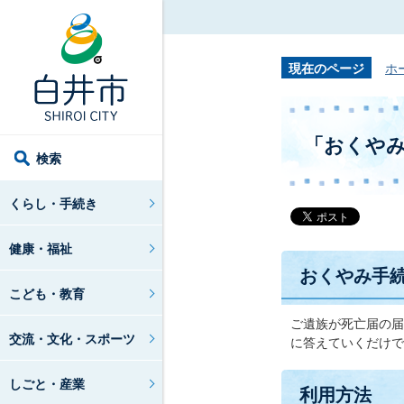
現在のページ
ホ
「おくや
検索
くらし・手続き
健康・福祉
おくやみ手
こども・教育
ご遺族が死亡届の届
交流・文化・スポーツ
に答えていくだけで
しごと・産業
利用方法