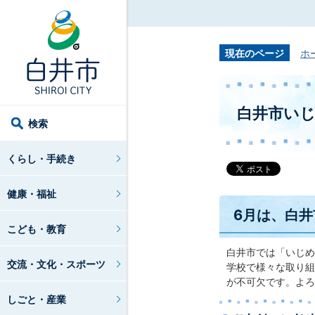
現在のページ
ホ
白井市い
検索
くらし・手続き
健康・福祉
6月は、白
こども・教育
白井市では「いじめ
交流・文化・スポーツ
学校で様々な取り組
が不可欠です。よろ
しごと・産業