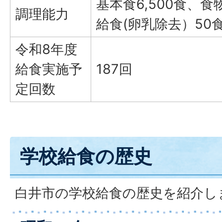
基本食6,500食、
調理能力
給食(卵乳除去）50
令和8年度
給食実施予
187回
定回数
学校給食の歴史
白井市の学校給食の歴史を紹介し