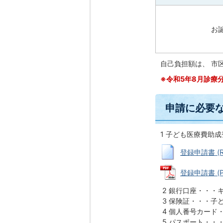
お
自己負担額は、 市
※令和5年8月診療
申請に必要
1 子ども医療費助
登録申請書 (RT
登録申請書 (P
2 銀行口座・・・
3 保険証・・・子
4 個人番号カード
5 パスポート・・