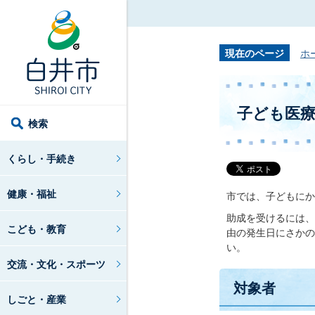
現在のページ
ホ
子ども医
検索
くらし・手続き
健康・福祉
市では、子どもにか
助成を受けるには、
こども・教育
由の発生日にさかの
い。
交流・文化・スポーツ
対象者
しごと・産業