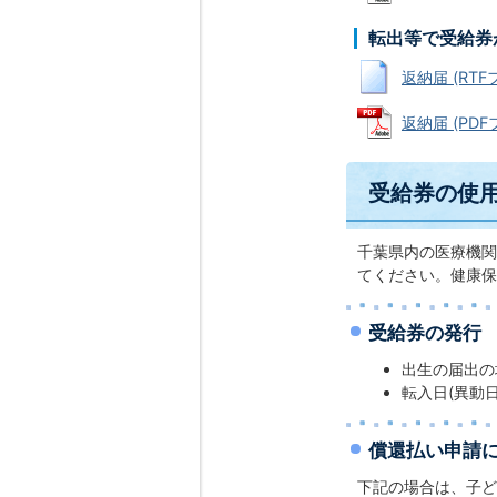
転出等で受給券
返納届 (RTFフ
返納届 (PDFフ
受給券の使
千葉県内の医療機関
てください。健康保
受給券の発行
出生の届出の
転入日(異動
償還払い申請
下記の場合は、子ど