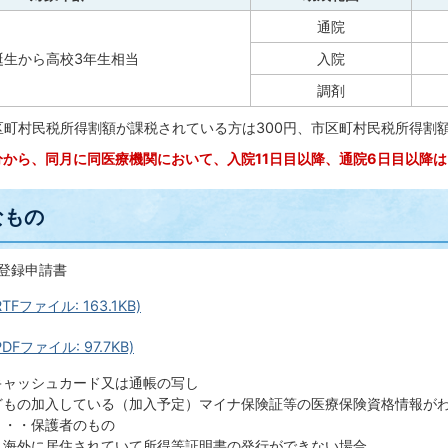
通院
誕生から高校3年生相当
入院
調剤
区町村民税所得割額が課税されている方は300円、市区町村民税所得割
分から、同月に同医療機関において、入院11日目以降、通院6日目以降
なもの
成登録申請書
Fファイル: 163.1KB)
DFファイル: 97.7KB)
キャッシュカード又は通帳の写し
どもの加入している（加入予定）マイナ保険証等の医療保険資格情報が
・・・保護者のもの
・海外に居住されていて所得等証明書の発行ができない場合、