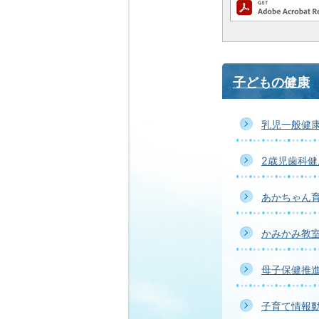
子どもの健康
乳児一般健
2歳児歯科健
あかちゃん
かみかみ教
母子保健推
子育て情報