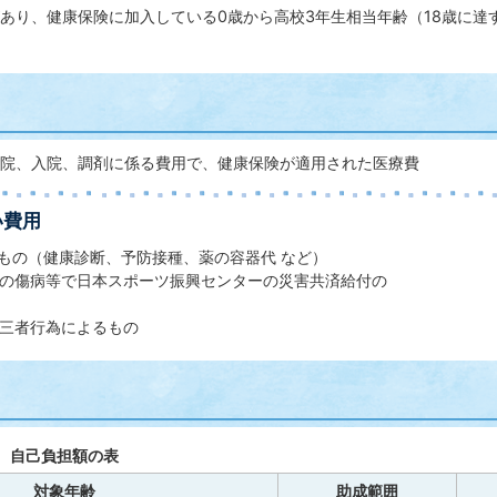
あり、健康保険に加入している0歳から高校3年生相当年齢（18歳に達
院、入院、調剤に係る費用で、健康保険が適用された医療費
い費用
のもの（健康診断、予防接種、薬の容器代 など）
での傷病等で日本スポーツ振興センターの災害共済給付の
第三者行為によるもの
、自己負担額の表
対象年齢
助成範囲