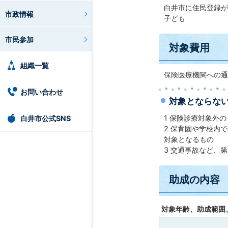
白井市に住民登録が
市政情報
子ども
市民参加
対象費用
組織一覧
保険医療機関への通
お問い合わせ
対象とならな
1 保険診療対象外
白井市公式SNS
2 保育園や学校内
対象となるもの
3 交通事故など、
助成の内容
対象年齢、助成範囲