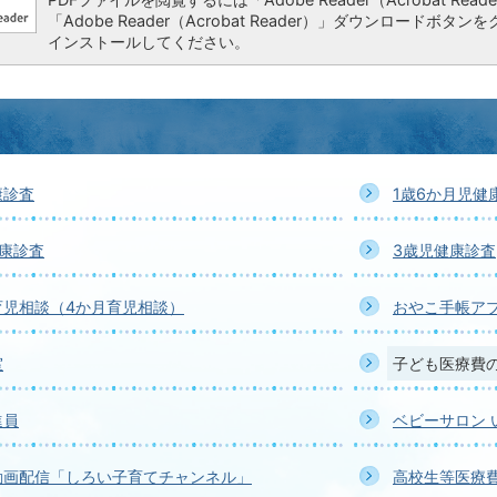
「Adobe Reader（Acrobat Reader）」ダウンロー
インストールしてください。
康診査
1歳6か月児健
康診査
3歳児健康診査
育児相談（4か月育児相談）
おやこ手帳ア
室
子ども医療費
進員
ベビーサロン 
動画配信「しろい子育てチャンネル」
高校生等医療