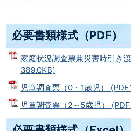
必要書類様式（PDF）
家庭状況調査票兼災害時引き渡し
389.0KB)
児童調査票（0・1歳児） (PDFフ
児童調査票（2～5歳児） (PDFフ
必要書類様式（Excel）