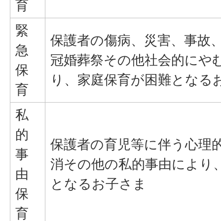
育
緊
保護者の傷病、災害、事故
急
冠婚葬祭その他社会的にや
保
り、家庭保育が困難となる
育
私
的
保護者の育児等に伴う心理
事
消その他の私的事由により
由
となるお子さま
保
育