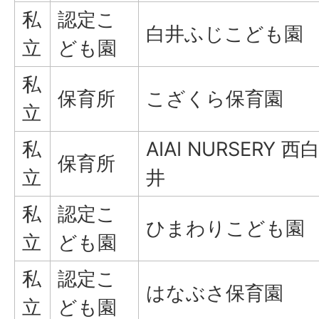
私
認定こ
白井ふじこども園
立
ども園
私
保育所
こざくら保育園
立
私
AIAI NURSERY 西
保育所
立
井
私
認定こ
ひまわりこども園
立
ども園
私
認定こ
はなぶさ保育園
立
ども園