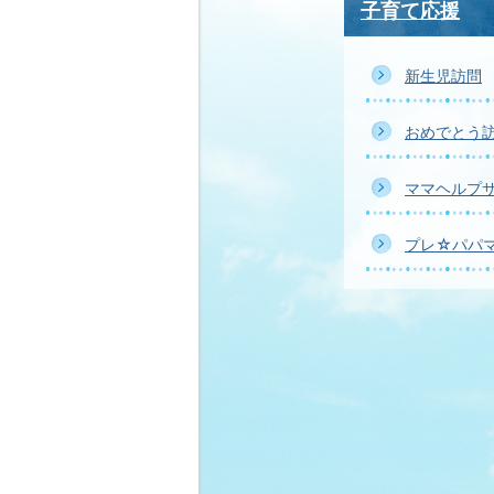
子育て応援
新生児訪問
おめでとう
ママヘルプ
プレ☆パパ