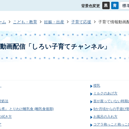
背景色変更
ーム
こども・教育
妊娠・出産
子育て応援
子育て情報動画
報動画配信「しろい子育てチャンネル」
）
授乳
ミルクのあげ方
対処法
首が座っていない時期
煮』 とりわけ離乳食 (離乳食後期)
9か月頃からの手遊び歌
の拭き方
お風呂の入れ方
ア
コアラ抱っこと抱っこ