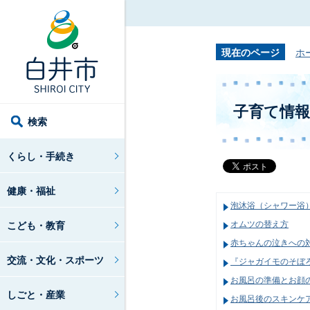
現在のページ
ホ
子育て情
検索
くらし・手続き
健康・福祉
泡沐浴（シャワー浴
こども・教育
オムツの替え方
赤ちゃんの泣きへの
交流・文化・スポーツ
『ジャガイモのそぼろ
お風呂の準備とお顔
しごと・産業
お風呂後のスキンケ