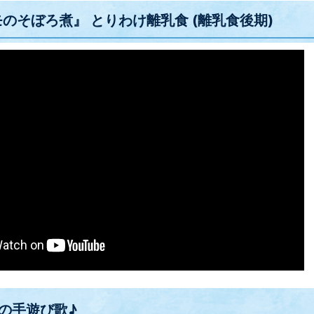
のそぼろ煮』 とりわけ離乳食 (離乳食後期)
の手遊び歌♪