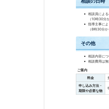
相談の日時
相談員による
（10時30分
指導主事によ
（8時30分か
その他
相談内容につ
相談費用は無
ご案内
料金
申し込み方法・
期限や必要な物