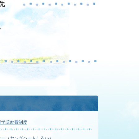
先
地
就学奨励費制度
ター（ヤングハートしろい）