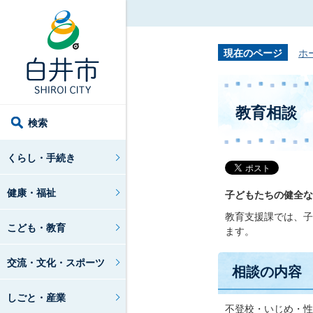
現在のページ
ホ
教育相談
検索
くらし・手続き
健康・福祉
子どもたちの健全な
教育支援課では、子
こども・教育
ます。
交流・文化・スポーツ
相談の内容
しごと・産業
不登校・いじめ・性