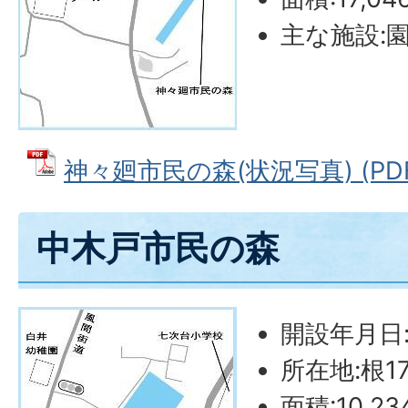
主な施設:
神々廻市民の森(状況写真) (PDFフ
中木戸市民の森
開設年月日:
所在地:根17
面積:10,2