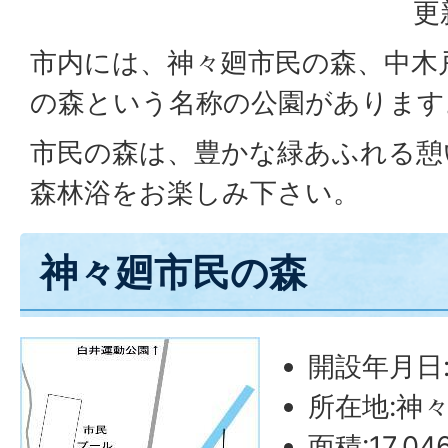
更
市内には、神々廻市民の森、中木
の森という名称の公園があります
市民の森は、豊かな緑あふれる憩
森林浴をお楽しみ下さい。
神々廻市民の森
開設年月日:
所在地:神々廻
面積:17,0