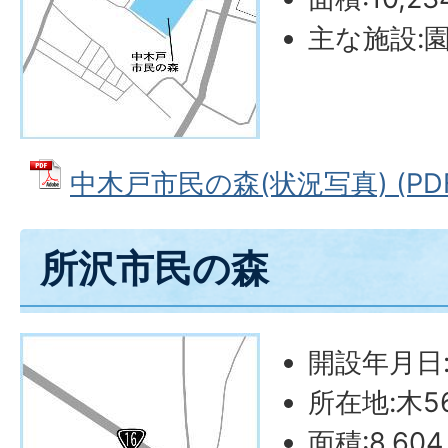
主な施設:
中木戸市民の森(状況写真) (PDFフ
所沢市民の森
開設年月日:
所在地:木56
面積:8,60