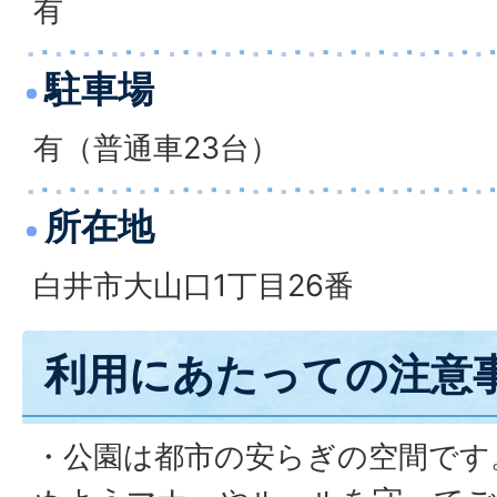
有
駐車場
有（普通車23台）
所在地
白井市大山口1丁目26番
利用にあたっての注意
・公園は都市の安らぎの空間です