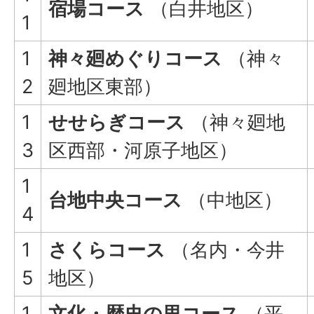
宿場コース
（白井地区）
1
1
神々廻めぐりコース
（神々
2
廻地区東部）
1
せせらぎコース
（神々廻地
3
区西部・河原子地区）
1
台地中央コース
（中地区）
4
1
さくらコース
（名内・今井
5
地区）
1
文化・歴史の里コース
（平