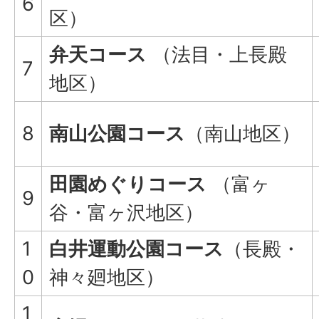
6
区）
弁天コース
（法目・上長殿
7
地区）
8
南山公園コース
（南山地区）
田園めぐりコース
（富ヶ
9
谷・富ヶ沢地区）
1
白井運動公園コース
（長殿・
0
神々廻地区）
1