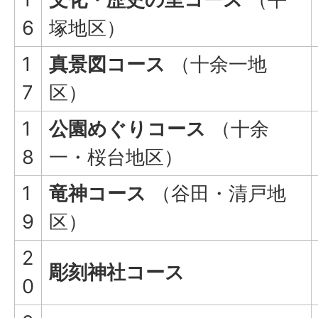
6
塚地区）
1
真景図コース
（十余一地
7
区）
1
公園めぐりコース
（十余
8
一・桜台地区）
1
竜神コース
（谷田・清戸地
9
区）
2
彫刻神社コース
0