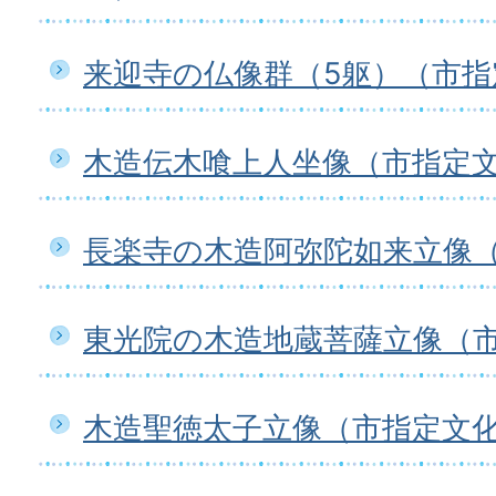
来迎寺の仏像群（5躯）（市指
木造伝木喰上人坐像（市指定
長楽寺の木造阿弥陀如来立像
東光院の木造地蔵菩薩立像（
木造聖徳太子立像（市指定文