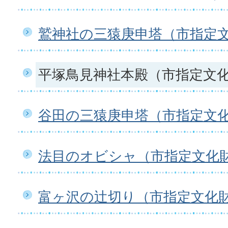
鷲神社の三猿庚申塔（市指定
平塚鳥見神社本殿（市指定文
谷田の三猿庚申塔（市指定文
法目のオビシャ（市指定文化
富ヶ沢の辻切り（市指定文化