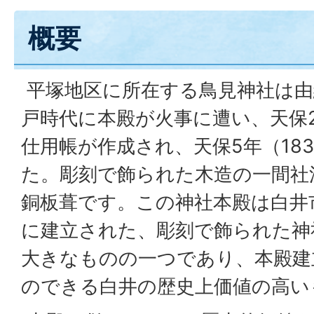
概要
平塚地区に所在する鳥見神社は由
戸時代に本殿が火事に遭い、天保2
仕用帳が作成され、天保5年（18
た。彫刻で飾られた木造の一間社
銅板葺です。この神社本殿は白井
に建立された、彫刻で飾られた神
大きなものの一つであり、本殿建
のできる白井の歴史上価値の高い