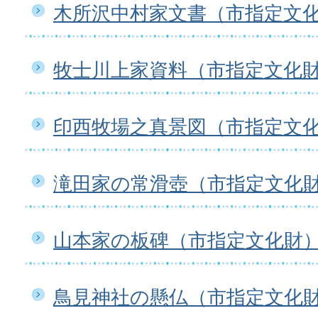
木所沢中村家文書（市指定文
牧士川上家資料（市指定文化
印西牧場之真景図（市指定文
滝田家の常滑壺（市指定文化
山本家の板碑（市指定文化財
鳥見神社の懸仏（市指定文化