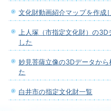
文化財動画紹介マップを作成
上人塚（市指定文化財）の3D
した
妙見菩薩立像の3Dデータから
た
白井市の指定文化財一覧