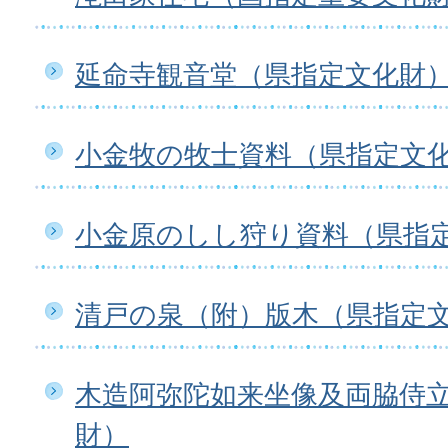
延命寺観音堂（県指定文化財
小金牧の牧士資料（県指定文
小金原のしし狩り資料（県指
清戸の泉（附）版木（県指定
木造阿弥陀如来坐像及両脇侍
財）