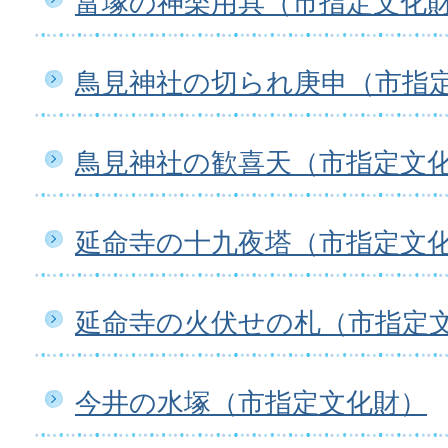
富塚の神楽用具（市指定文化
鳥見神社の切られ庚申（市指
鳥見神社の歓喜天（市指定文
延命寺の十九夜塔（市指定文
延命寺の火伏せの札（市指定
今井の水塚（市指定文化財）