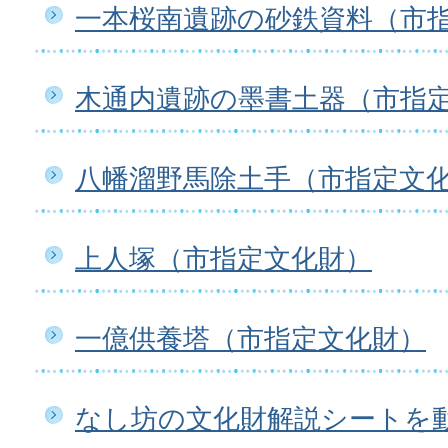
一本桜南遺跡の砂鉄資料（市
木通内遺跡の墨書土器（市指
八幡溜野馬除土手（市指定文
上人塚（市指定文化財）
一億供養塔（市指定文化財）
なし坊の文化財解説シートを