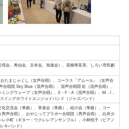
松瑶会、寿仙会、京本会、旭連会）、若柳孝富美、しろい市民劇
♪おたまじゃくし（女声合唱）、コーラス「アムール」（女声合
唱団 Sky Blue（混声合唱）、混声合唱団 虹（混声合唱）、
ミングウェーブ（女声合唱）、E・F・A（混声合唱）、M．I．
奏）、スイングホワイトエンジョイバンド（ジャズバンド）
文化交流会（筝曲）、箏遊会（筝曲）、絃の会（筝曲）、コー
（男声合唱）、おやじってブラボー合唱団（男声合唱）、白井少
レレ小町（ギター・ウクレレアンサンブル）、小林悦子（ピアノ
エレキバンド）