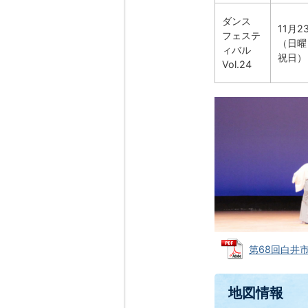
ダンス
11月2
フェステ
（日曜
ィバル
祝日）
Vol.24
第68回白井市民
地図情報