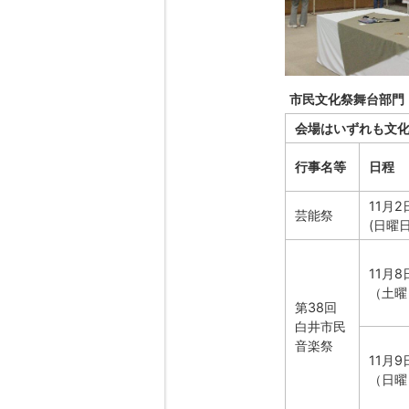
市民文化祭舞台部門
会場はいずれも文
行事名等
日程
11月2
芸能祭
(日曜日
11月8
（土曜
第38回
白井市民
音楽祭
11月9
（日曜