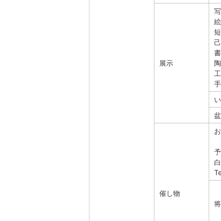
写
絵
短
己
書
展示
陶
工
手
い
盆
お
予
白
T
催し物
将