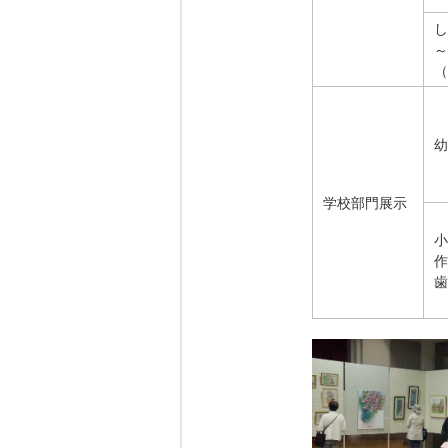
し
～
（
幼
学校部門展示
小
作
歯