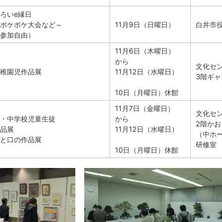
ろいe縁日
ポケポケ大会など～
11月9日（日曜日）
白井市役
参加自由）
11月6日（木曜日）
から
文化セ
稚園児作品展
11月12日（水曜日）
3階ギ
10日（月曜日）休館
11月7日（金曜日）
文化セ
・中学校児童生徒
から
2階か
品展
11月12日（水曜日）
（中ホ
と口の作品展
研修室
10日（月曜日）休館