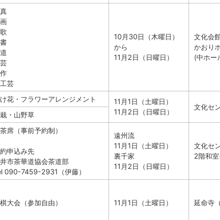
真
画
歌
10月30日（木曜日）
文化会
書
から
かおり
道
11月2日（日曜日）
(中ホー
芸
作
工芸
け花・フラワーアレンジメント
11月1日（土曜日）
文化セ
11月2日（日曜日）
栽・山野草
茶席（事前予約制）
遠州流
11月1日（土曜日）
文化セ
約申込み先
裏千家
2階和室
井市茶華道協会茶道部
11月2日（日曜日）
el 090-7459-2931（伊藤）
棋大会（参加自由）
11月1日（土曜日）
延命寺（