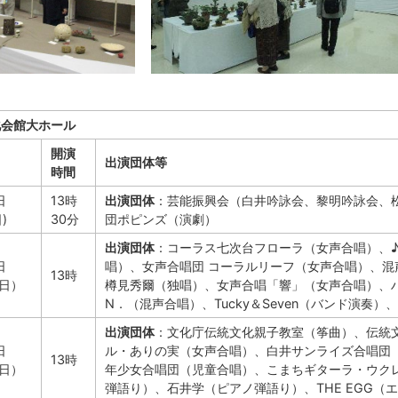
化会館大ホール
開演
出演団体等
時間
日
13時
出演団体
：芸能振興会（白井吟詠会、黎明吟詠会、
)
30分
団ポピンズ（演劇）
出演団体
：コーラス七次台フローラ（女声合唱）、
日
唱）、女声合唱団 コーラルリーフ（女声合唱）、混声合
13時
日）
樽見秀爾（独唱）、女声合唱「響」（女声合唱）、ハ
N．（混声合唱）、Tucky＆Seven（バンド演
出演団体
：文化庁伝統文化親子教室（筝曲）、伝統
日
ル・ありの実（女声合唱）、白井サンライズ合唱団
13時
日）
年少女合唱団（児童合唱）、こまちギターラ・ウク
弾語り）、石井学（ピアノ弾語り）、THE EGG（