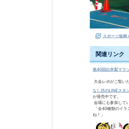
スポーツ振興
関連リンク
第40回白井梨マラソ
大会レポがご覧い
なし坊のLINEスタ
が発売中です。
会場にも参加してい
「全40種類のイラ
ね！」