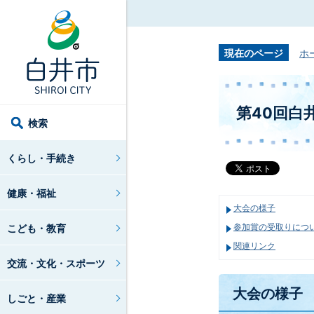
現在のページ
ホ
第40回白
検索
くらし・手続き
健康・福祉
大会の様子
こども・教育
参加賞の受取りについ
関連リンク
交流・文化・スポーツ
大会の様子
しごと・産業