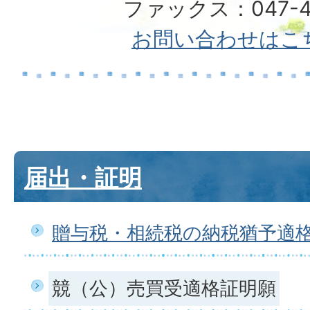
ファックス：047-49
お問い合わせはこ
届出・証明
贈与税・相続税の納税猶予適
競（公）売買受適格証明願