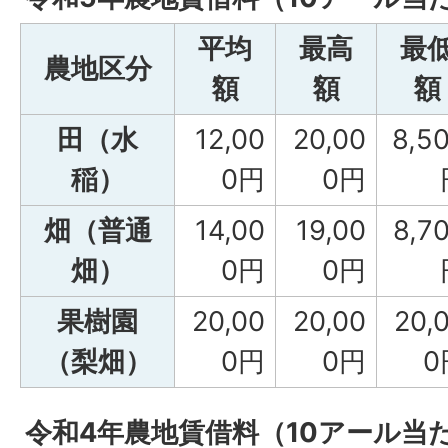
平均
最高
最
農地区分
額
額
額
田（水
12,00
20,00
8,5
稲）
0円
0円
畑（普通
14,00
19,00
8,7
畑）
0円
0円
果樹園
20,00
20,00
20,
（梨畑）
0円
0円
0
令和4年農地賃借料（10アール当