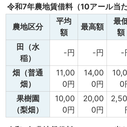
令和7年農地賃借料（10アール当
平均
最
農地区分
最高額
額
額
田（水
-円
-円
-
稲）
畑（普通
11,00
14,00
10,
畑）
0円
0円
0
果樹園
10,00
20,00
2,5
（梨畑）
0円
0円