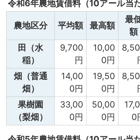
令和6年農地賃借料（10アール当
最
農地区分
平均額
最高額
額
田（水
9,700
10,00
8,5
稲）
円
0円
畑（普通
14,00
19,50
8,5
畑）
0円
0円
果樹園
33,00
50,00
17,
（梨畑）
0円
0円
0
令和5年農地賃借料（10アール当