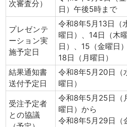
次審査分）
日）午後5時まで
令和8年5月13日（
プレゼンテ
曜日）、14日（木
ーション実
日）、15（金曜日
施予定日
18日（月曜日）
結果通知書
令和8年5月20日（
送付予定日
曜日）
令和8年5月25日（
受注予定者
曜日）から
との協議
令和8年5月29日（
（予定）