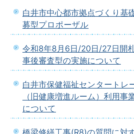
白井市中心都市拠点づくり基
募型プロポーザル
令和8年8月6日/20日/27日
事後審査型の実施について
白井市保健福祉センタートレ
（旧健康増進ルーム）利用事
について
橋梁修繕工事(R8)の質問に