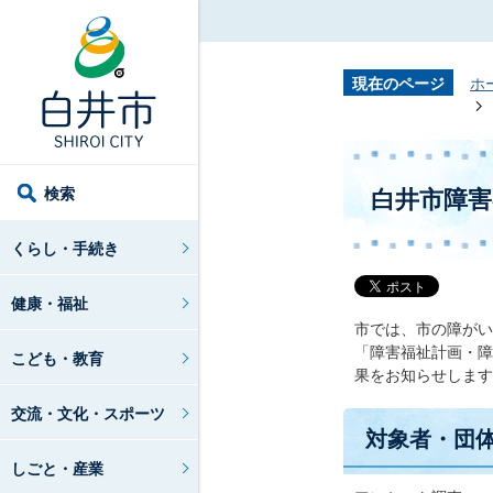
現在のページ
ホ
検索
白井市障害
くらし・手続き
健康・福祉
市では、市の障がい
「障害福祉計画・障
こども・教育
果をお知らせします
交流・文化・スポーツ
対象者・団
しごと・産業