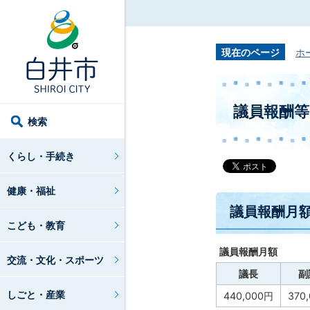
現在のページ
ホ
議員報酬等
検索
くらし・手続き
健康・福祉
議員報酬月
こども・教育
議員報酬月額
交流・文化・スポーツ
議長
副
しごと・産業
440,000円
370