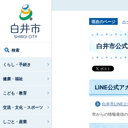
現在のページ
ホ
白井市公式
検索
くらし・手続き
健康・福祉
LINE公式
こども・教育
白井市LINE
交流・文化・スポーツ
市からの情報発信の
しごと・産業