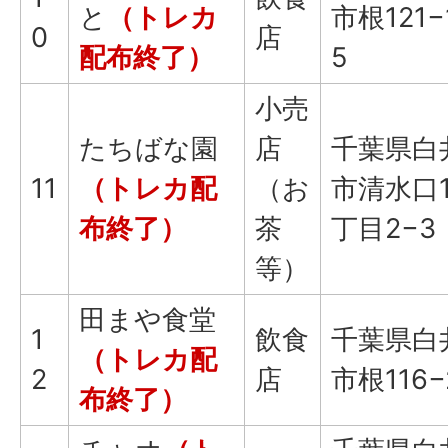
と
（トレカ
市根121−
0
店
配布終了）
5
小売
たちばな園
店
千葉県白
11
（トレカ配
（お
市清水口
布終了）
茶
丁目2−3
等）
田まや食堂
1
飲食
千葉県白
（トレカ配
2
店
市根116−
布終了）