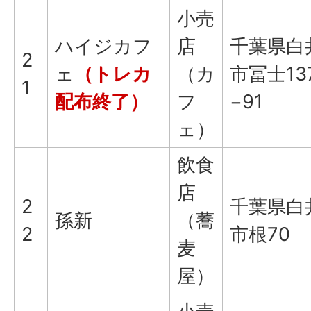
小売
ハイジカフ
店
千葉県白
2
ェ
（トレカ
（カ
市冨士13
1
配布終了）
フ
−91
ェ）
飲食
店
2
千葉県白
孫新
（蕎
2
市根70
麦
屋）