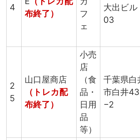
E
（トレカ配
カ
4
大出ビル 
布終了）
フ
03
ェ
小売
店
山口屋商店
（食
千葉県白
2
（トレカ配
品・
市白井43
5
布終了）
日用
−2
品
等）