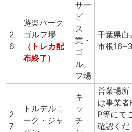
サー
ビ
遊楽パーク
ス
2
ゴルフ場
千葉県白
業・
6
（トレカ配
市根16−
ゴ
布終了）
ル
フ場
営業場所
キ
は事業者
トルデルニ
ッ
2
P等にて
ーク・ジャ
チ
7
確認くだ