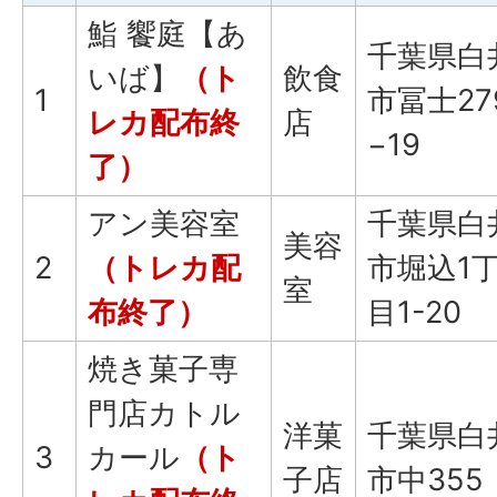
鮨 饗庭【あ
千葉県白
いば】
（ト
飲食
1
市冨士27
レカ配布終
店
−19
了）
アン美容室
千葉県白
美容
2
（トレカ配
市堀込1
室
布終了）
目1-20
焼き菓子専
門店カトル
洋菓
千葉県白
3
カール
（ト
子店
市中355