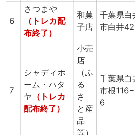
さつまや
和菓
千葉県白
6
（トレカ配
子店
市白井42
布終了）
小売
店
シャディホ
（ふ
千葉県白
ーム・ハタ
る
7
市根116−
ヤ
（トレカ
さ
6
配布終了）
と産
品
等）