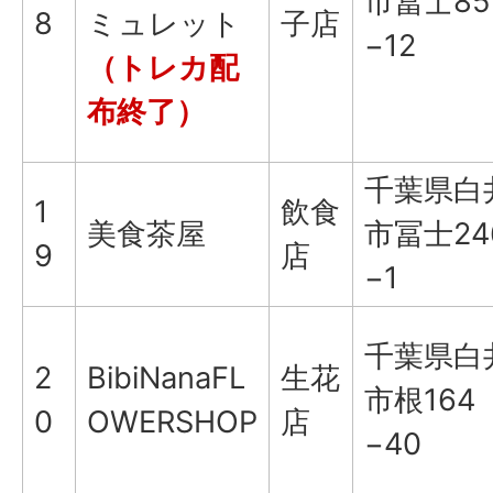
市冨士85
8
ミュレット
子店
−12
（トレカ配
布終了）
千葉県白
1
飲食
美食茶屋
市冨士24
9
店
−1
千葉県白
2
BibiNanaFL
生花
市根164
0
OWERSHOP
店
−40