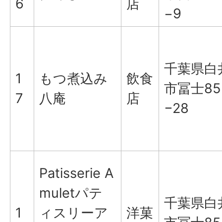
6
店
−9
千葉県白
1
もつ煮込み
飲食
市冨士85
7
八庵
店
−28
Patisserie A
muletパテ
千葉県白
1
ィスリーア
洋菓