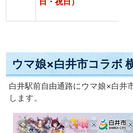
日・祝日）
ウマ娘×白井市コラボ 
白井駅前自由通路にウマ娘×白井
します。