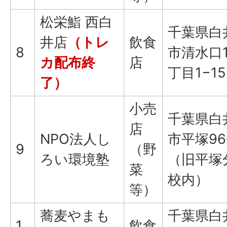
松栄鮨 西白
千葉県白
井店
（トレ
飲食
8
市清水口
カ配布終
店
丁目1−15
了）
小売
千葉県白
店
NPO法人し
市平塚96
9
（野
ろい環境塾
（旧平塚
菜
校内）
等）
蕎麦やまも
千葉県白
1
飲食