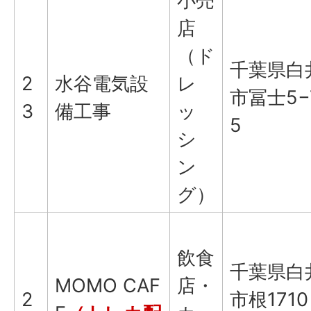
小売
店
（ド
千葉県白
2
水谷電気設
レ
市冨士5−
3
備工事
ッ
5
シ
ン
グ）
飲食
千葉県白
MOMO CAF
店・
2
市根1710