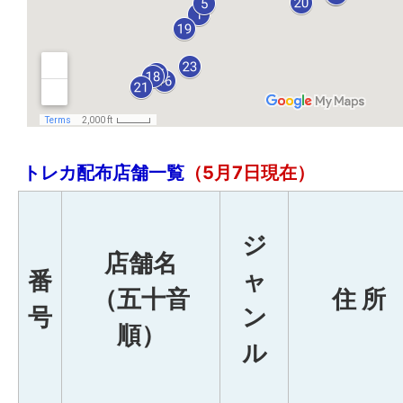
トレカ配布店舗一覧
（5月7
日現在）
ジ
店舗名
番
ャ
（五十音
住 所
号
ン
順）
ル