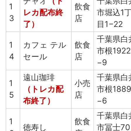
チャオ
（ト
千葉県白
1
飲食
レカ配布終
市堀込1
3
店
了）
目1−22
千葉県白
1
カフェ テル
飲食
市根1922
4
セール
店
−9
遠山珈琲
千葉県白
1
小売
（トレカ配
市根188
5
店
布終了）
−6
千葉県白
1
飲食
徳寿し
市冨士70