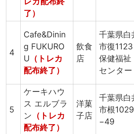
レカ配布終
了）
Cafe&Dinin
千葉県白
g FUKURO
飲食
市復1123
4
U
（トレカ
店
保健福祉
配布終了）
センター
ケーキハウ
千葉県白
ス エルブラ
洋菓
5
市根1029
ン
（トレカ
子店
−49
配布終了）