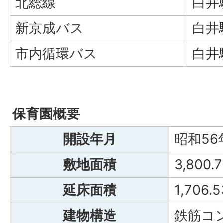
北総線
白井
新京成バス
白井
市内循環バス
白井
保育園概要
開設年月
昭和56
敷地面積
3,800
延床面積
1,70
建物構造
鉄筋コ