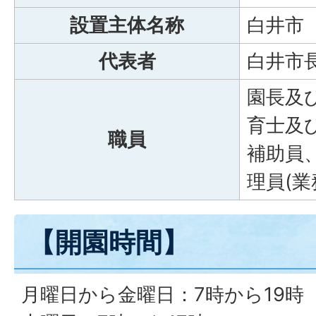
設置主体名称
白井市
代表者
白井市長
園長及
育士及
職員
補助員
理員(
【開園時間】
月曜日から金曜日：7時から19時