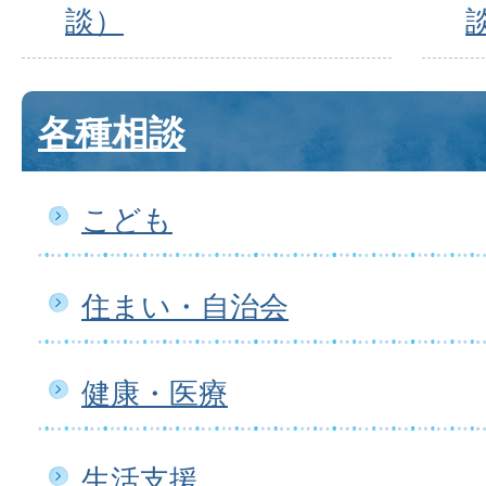
談）
各種相談
こども
住まい・自治会
健康・医療
生活支援