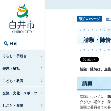
現在のページ
ホ
請願・陳
検索
くらし・手続き
健康・福祉
請願・陳情は、直接
こども・教育
請願
交流・文化・スポーツ
請願については、
議
介がない場合は、陳
しごと・産業
請願は委員会での審