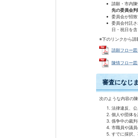
請願・市内陳
先の委員会判
委員会が招致
委員会付託さ
日・祝日を含
※下のリンクから請
請願フロー図 (
陳情フロー図 (
審査になじ
次のような内容の陳
法律違反、公
個人や団体を
係争中の裁判
市職員や議員
すでに採択、