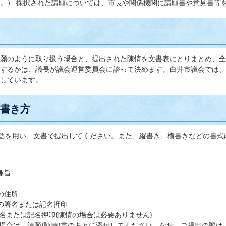
。） 採択された請願については、市長や関係機関に請願書や意見書等
願のように取り扱う場合と、提出された陳情を文書表にとりまとめ、全
するかは、議長が議会運営委員会に諮って決めます。白井市議会では、
しています。
の書き方
本語を用い、文書で提出してください。また、縦書き、横書きなどの書
趣旨
の住所
者の署名または記名押印
名または記名押印(陳情の場合は必要ありません)
場合は、請願(陳情)書のあとに添付してください。なお、ご提出の際は