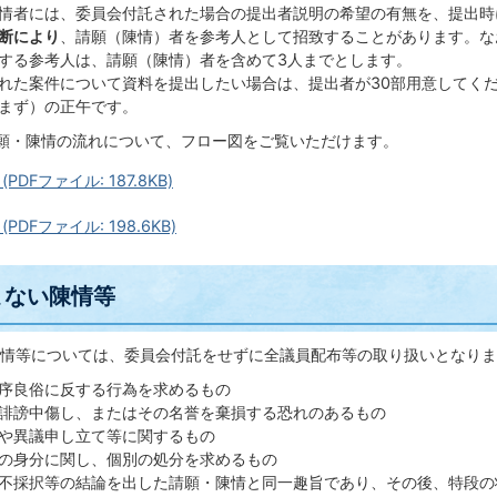
情者には、委員会付託された場合の提出者説明の希望の有無を、提出時
断により
、請願（陳情）者を参考人として招致することがあります。な
する参考人は、請願（陳情）者を含めて3人までとします。
れた案件について資料を提出したい場合は、提出者が30部用意してく
まず）の正午です。
願・陳情の流れについて、フロー図をご覧いただけます。
PDFファイル: 187.8KB)
PDFファイル: 198.6KB)
まない陳情等
情等については、委員会付託をせずに全議員配布等の取り扱いとなりま
序良俗に反する行為を求めるもの
誹謗中傷し、またはその名誉を棄損する恐れのあるもの
や異議申し立て等に関するもの
の身分に関し、個別の処分を求めるもの
不採択等の結論を出した請願・陳情と同一趣旨であり、その後、特段の