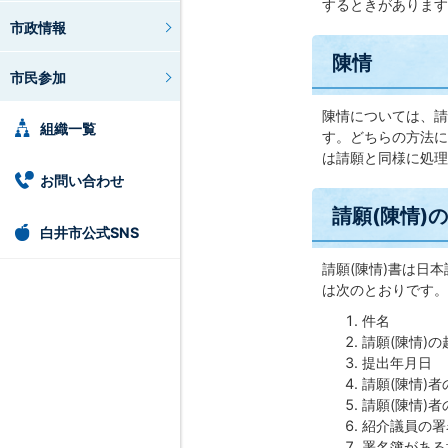
するときがあります
市政情報
陳情
市民参加
陳情については、請
組織一覧
す。どちらの方法に
は請願と同様に処理
お問い合わせ
請願(陳情)
白井市公式SNS
請願(陳情)書は日
は次のとおりです。
件名
請願(陳情)の
提出年月日
請願(陳情)者
請願(陳情)
紹介議員の署
署名簿がある