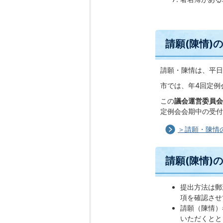
請願(陳情)
請願・陳情は、平日
市では、年4回定例
この
議会運営委員会
定例会会期中の受付
＞請願・陳情
請願(陳情)
提出方法は郵
項を確認させ
請願（陳情）
いただくとと