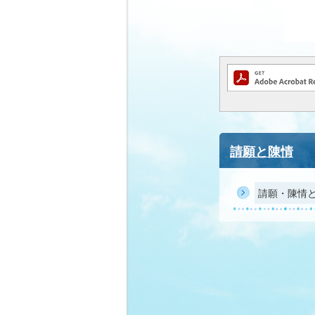
請願と陳情
請願・陳情