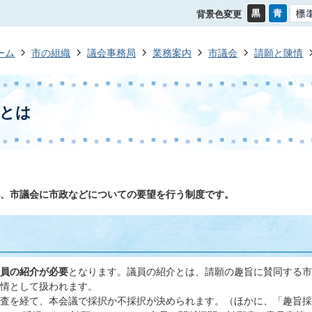
背景色変更
ーム
市の組織
議会事務局
業務案内
市議会
請願と陳情
情とは
、市議会に市政などについての要望を行う制度です。
員の紹介が必要
となります。議員の紹介とは、請願の趣旨に賛同する市
情として扱われます。
査を経て、本会議で採択か不採択が決められます。（ほかに、「趣旨採