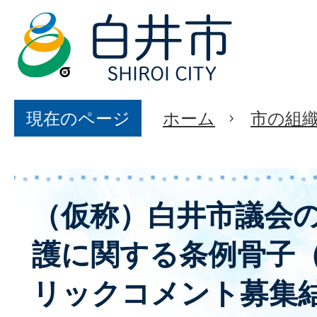
現在のページ
ホーム
市の組
（仮称）白井市議会
護に関する条例骨子
リックコメント募集