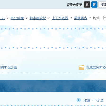
背景色変更
ーム
市の組織
都市建設部
上下水道課
業務案内
施策・
に関する計画
市政に関する
水道・下水道