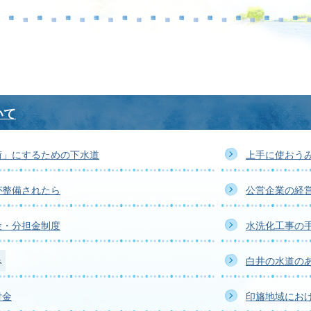
いて
街」にするための下水道
上手に使おう
が整備されたら
公営企業の経
金・分担金制度
水洗化工事の
み
白井の水道の
付金
印旛地域にお