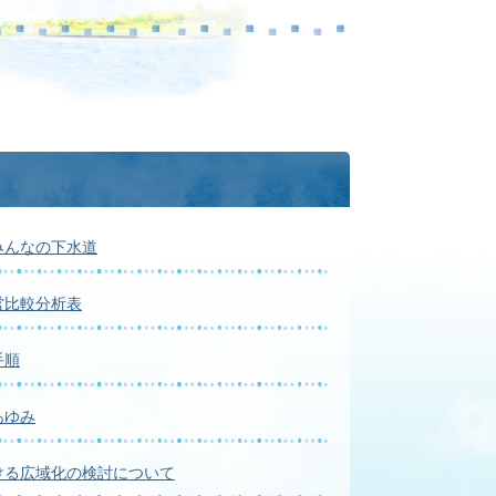
みんなの下水道
営比較分析表
手順
あゆみ
ける広域化の検討について