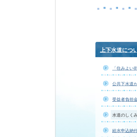
上下水道につ
「住みよい
公共下水道
受益者負担
水道のしく
給水申込納