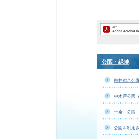
公園・緑地
白井総合公
中木戸公園
十余一公園
公園を利用