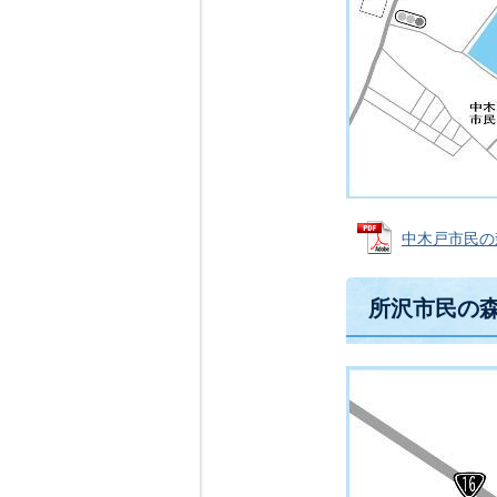
中木戸市民の森(
所沢市民の