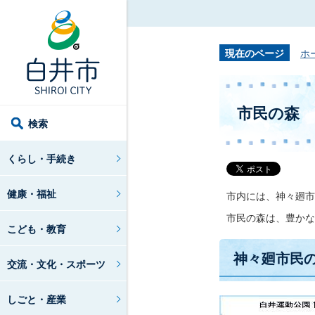
現在のページ
ホ
市民の森
検索
くらし・手続き
健康・福祉
市内には、神々廻市
市民の森は、豊かな
こども・教育
神々廻市民
交流・文化・スポーツ
しごと・産業