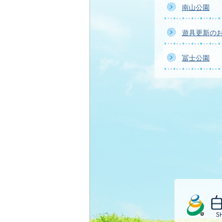
南山公園
遊具更新の
冨士公園