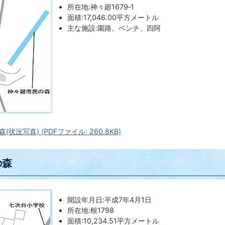
所在地:神々廻1679‐1
面積:17,046.00平方メートル
主な施設:園路、ベンチ、四阿
状況写真) (PDFファイル: 260.8KB)
の森
開設年月日:平成7年4月1日
所在地:根1798
面積:10,234.51平方メートル