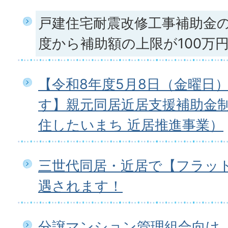
戸建住宅耐震改修工事補助金の
度から補助額の上限が100万
【令和8年度5月8日（金曜日
す】親元同居近居支援補助金
住したいまち 近居推進事業）
三世代同居・近居で【フラット
遇されます！
分譲マンション管理組合向け