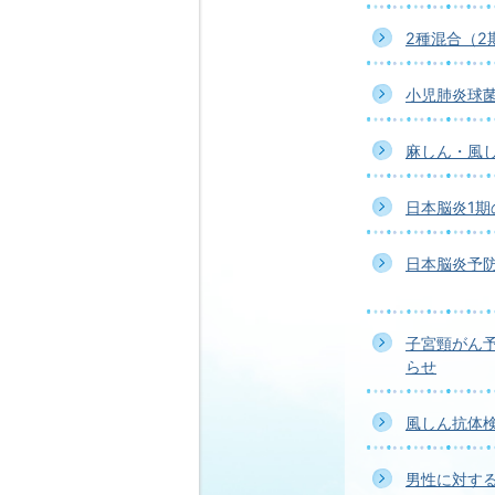
2種混合（2
小児肺炎球
麻しん・風
日本脳炎1
日本脳炎予
子宮頸がん
らせ
風しん抗体
男性に対す