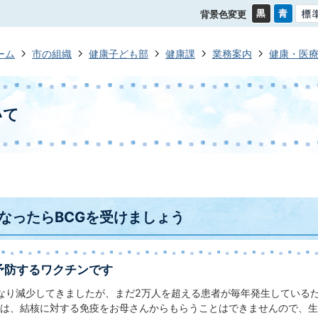
背景色変更
ーム
市の組織
健康子ども部
健康課
業務案内
健康・医
いて
なったらBCGを受けましょう
予防するワクチンです
なり減少してきましたが、まだ2万人を超える患者が毎年発生している
は、結核に対する免疫をお母さんからもらうことはできませんので、生