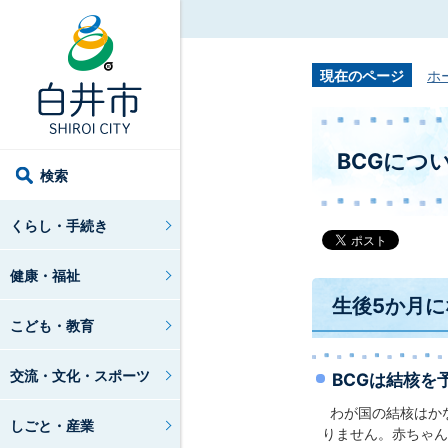
現在のページ
ホ
BCGにつ
検索
くらし・手続き
健康・福祉
生後5か月に
こども・教育
交流・文化・スポーツ
BCGは結核を
わが国の結核はか
しごと・産業
りません。赤ちゃん