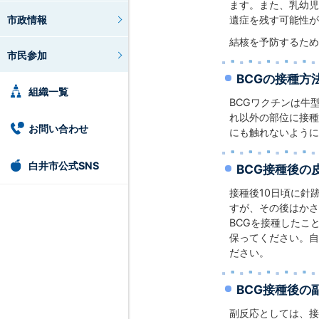
ます。また、乳幼児
市政情報
遺症を残す可能性が
結核を予防するため
市民参加
BCGの接種方
組織一覧
BCGワクチンは牛
れ以外の部位に接種
お問い合わせ
にも触れないように
白井市公式SNS
BCG接種後の
接種後10日頃に針
すが、その後はかさ
BCGを接種したこ
保ってください。自
ださい。
BCG接種後の
副反応としては、接