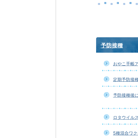
予防接種
おやこ手帳
定期予防接
予防接種後
ロタウイル
5種混合ワ