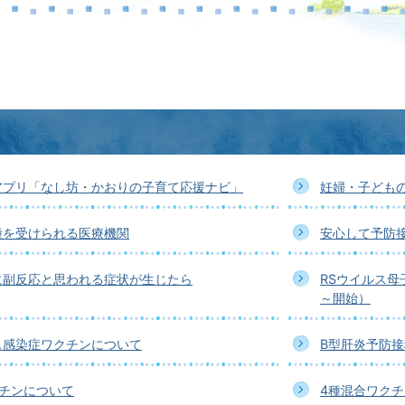
アプリ「なし坊・かおりの子育て応援ナビ」
妊婦・子ども
種を受けられる医療機関
安心して予防
に副反応と思われる症状が生じたら
RSウイルス母
～開始）
ス感染症ワクチンについて
B型肝炎予防
クチンについて
4種混合ワク