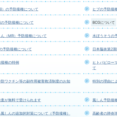
期）の予防接種について
ヒブの予防接
菌の予防接種について
BCGについて
しん（MR）予防接種について
水ぼうそうの
期の予防接種について
日本脳炎第2
防接種の特例
ヒトパピロー
て
予防ワクチン等の副作用被害救済制度のお知
特別の理由に
検査が無料で受けられます
風しん予防接
る風しんの追加的対策について（予防接種）
高齢者の肺炎