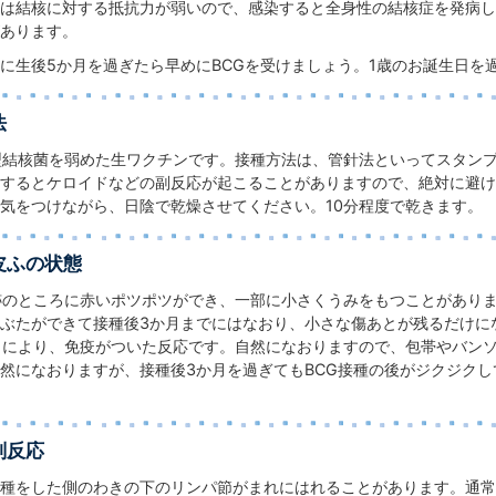
は結核に対する抵抗力が弱いので、感染すると全身性の結核症を発病し
あります。
に生後5か月を過ぎたら早めにBCGを受けましょう。1歳のお誕生日を
法
型結核菌を弱めた生ワクチンです。接種方法は、管針法といってスタン
するとケロイドなどの副反応が起こることがありますので、絶対に避け
気をつけながら、日陰で乾燥させてください。10分程度で乾きます。
皮ふの状態
跡のところに赤いポツポツができ、一部に小さくうみをもつことがあり
ぶたができて接種後3か月までにはなおり、小さな傷あとが残るだけに
とにより、免疫がついた反応です。自然になおりますので、包帯やバン
然になおりますが、接種後3か月を過ぎてもBCG接種の後がジクジク
副反応
種をした側のわきの下のリンパ節がまれにはれることがあります。通常