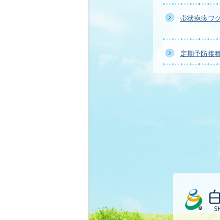
帯状疱疹ワ
定期予防接