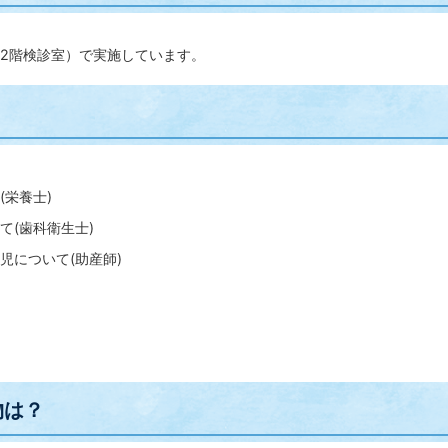
2階検診室）で実施しています。
？
(栄養士)
て(歯科衛生士)
児について(助産師)
物は？