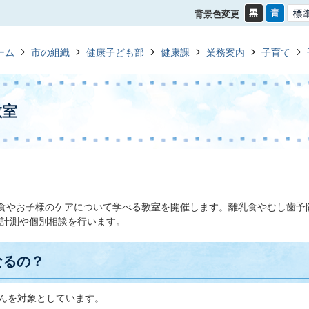
背景色変更
ーム
市の組織
健康子ども部
健康課
業務案内
子育て
教室
食やお子様のケアについて学べる教室を開催します。離乳食やむし歯予
計測や個別相談を行います。
なるの？
さんを対象としています。