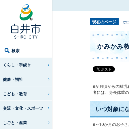
現在のページ
ホ
かみかみ
検索
くらし・手続き
健康・福祉
9か月頃からの離乳
者には、身長体重の
こども・教育
いつ対象に
交流・文化・スポーツ
しごと・産業
9～10か月のお子