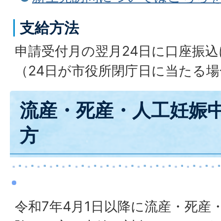
支給方法
申請受付月の翌月24日に口座振
（24日が市役所閉庁日に当たる
流産・死産・人工妊娠
方
令和7年4月1日以降に流産・死産